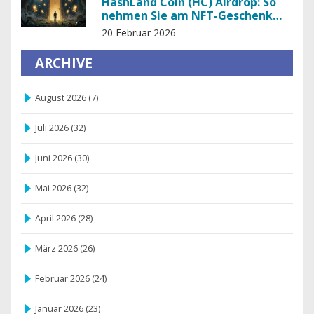
HashLand Coin (HC) Airdrop: So
nehmen Sie am NFT-Geschenk
der HashLand-Kampagne teil
20 Februar 2026
ARCHIVE
August 2026
(7)
Juli 2026
(32)
Juni 2026
(30)
Mai 2026
(32)
April 2026
(28)
März 2026
(26)
Februar 2026
(24)
Januar 2026
(23)