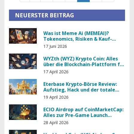
NEUERSTER BEITRAG
Was ist Meme Ai (MEMEAI)?
Tokenomics, Risiken & Kauf-
Anleitung
17 Juni 2026
WYZth (WYZ) Krypto Coin: Alles
über die Blockchain-Plattform für
Identitäten
17 April 2026
Eterbase Krypto-Börse Review:
Aufstieg, Hack und der totale
Absturz
19 April 2026
ECIO Airdrop auf CoinMarketCap:
Alles zur Pre-Game Launch
Kampagne
28 April 2026