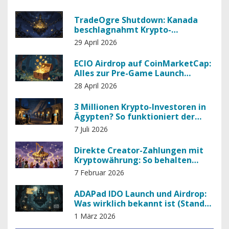
TradeOgre Shutdown: Kanada
beschlagnahmt Krypto-
Vermögen in Millionenhöhe
29 April 2026
ECIO Airdrop auf CoinMarketCap:
Alles zur Pre-Game Launch
Kampagne
28 April 2026
3 Millionen Krypto-Investoren in
Ägypten? So funktioniert der
Markt trotz Totalverbot
7 Juli 2026
Direkte Creator-Zahlungen mit
Kryptowährung: So behalten
Künstler mehr von ihrem
7 Februar 2026
Einkommen
ADAPad IDO Launch und Airdrop:
Was wirklich bekannt ist (Stand
März 2026)
1 März 2026