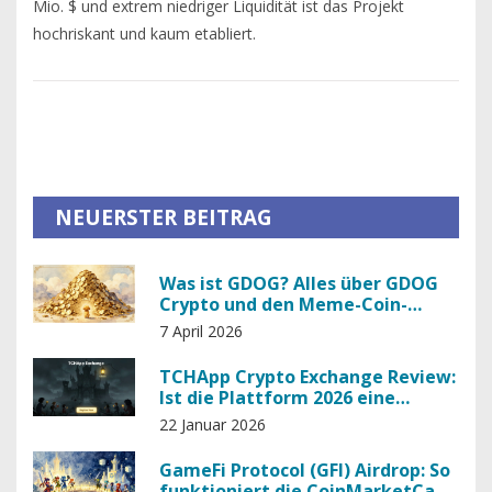
Mio. $ und extrem niedriger Liquidität ist das Projekt
hochriskant und kaum etabliert.
NEUERSTER BEITRAG
Was ist GDOG? Alles über GDOG
Crypto und den Meme-Coin-
Markt
7 April 2026
TCHApp Crypto Exchange Review:
Ist die Plattform 2026 eine
sichere Wahl?
22 Januar 2026
GameFi Protocol (GFI) Airdrop: So
funktioniert die CoinMarketCap-