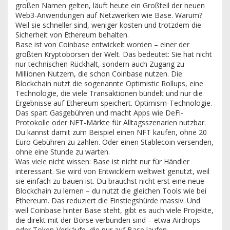
großen Namen gelten, läuft heute ein Großteil der neuen
Web3-Anwendungen auf Netzwerken wie Base. Warum?
Weil sie schneller sind, weniger kosten und trotzdem die
Sicherheit von Ethereum behalten.
Base ist von Coinbase entwickelt worden – einer der
größten Kryptobörsen der Welt. Das bedeutet: Sie hat nicht
nur technischen Rückhalt, sondern auch Zugang zu
Millionen Nutzern, die schon Coinbase nutzen. Die
Blockchain nutzt die sogenannte
Optimistic Rollups
,
eine
Technologie, die viele Transaktionen bündelt und nur die
Ergebnisse auf Ethereum speichert
.
Optimism
-Technologie.
Das spart Gasgebühren und macht Apps wie DeFi-
Protokolle oder NFT-Märkte für Alltagsszenarien nutzbar.
Du kannst damit zum Beispiel einen NFT kaufen, ohne 20
Euro Gebühren zu zahlen. Oder einen Stablecoin versenden,
ohne eine Stunde zu warten.
Was viele nicht wissen: Base ist nicht nur für Händler
interessant. Sie wird von Entwicklern weltweit genutzt, weil
sie einfach zu bauen ist. Du brauchst nicht erst eine neue
Blockchain zu lernen – du nutzt die gleichen Tools wie bei
Ethereum. Das reduziert die Einstiegshürde massiv. Und
weil Coinbase hinter Base steht, gibt es auch viele Projekte,
die direkt mit der Börse verbunden sind – etwa Airdrops
oder Token-Verkäufe, die nur auf Base laufen.