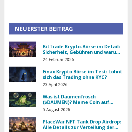
NEUERSTER BEITRAG
BitTrade Krypto-Börse im Detail:
Sicherheit, Gebühren und warum
sie riskant ist
24 Februar 2026
Einax Krypto Börse im Test: Lohnt
sich das Trading ohne KYC?
23 April 2026
Was ist Daumenfrosch
($DAUMEN)? Meme Coin auf
Solana erklärt
5 August 2026
PlaceWar NFT Tank Drop Airdrop:
Alle Details zur Verteilung der