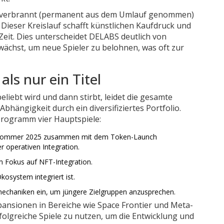
 verbrannt (permanent aus dem Umlauf genommen)
 Dieser Kreislauf schafft künstlichen Kaufdruck und
Zeit. Dies unterscheidet DELABS deutlich von
ächst, um neue Spieler zu belohnen, was oft zur
als nur ein Titel
beliebt wird und dann stirbt, leidet die gesamte
bhängigkeit durch ein diversifiziertes Portfolio.
programm vier Hauptspiele:
im Sommer 2025 zusammen mit dem Token-Launch
r operativen Integration.
m Fokus auf NFT-Integration.
kosystem integriert ist.
mechaniken ein, um jüngere Zielgruppen anzusprechen.
xpansionen in Bereiche wie
Space Frontier
und
Meta-
rfolgreiche Spiele zu nutzen, um die Entwicklung und