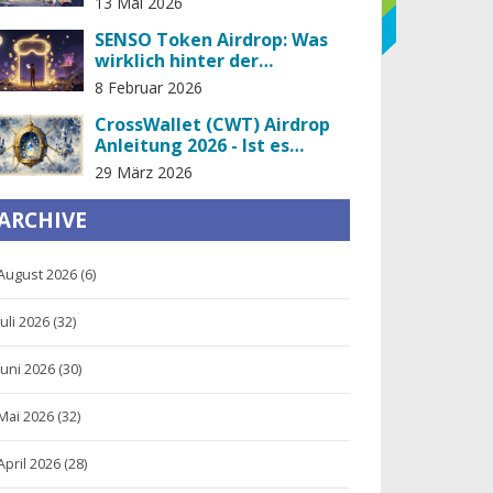
13 Mai 2026
SENSO Token Airdrop: Was
wirklich hinter der
Kampagne steckt und wie
8 Februar 2026
du teilnehmen kannst
CrossWallet (CWT) Airdrop
Anleitung 2026 - Ist es
legitim?
29 März 2026
ARCHIVE
August 2026
(6)
Juli 2026
(32)
Juni 2026
(30)
Mai 2026
(32)
April 2026
(28)