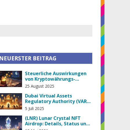
NEUERSTER BEITRAG
Steuerliche Auswirkungen
von Kryptowährungs-
Airdrops
25 August 2025
Dubai Virtual Assets
Regulatory Authority (VARA)
für Crypto-Lizenzen: Alle
5 Juli 2025
Anforderungen und
Einschränkungen 2025
(LNR) Lunar Crystal NFT
Airdrop: Details, Status und
Risiken