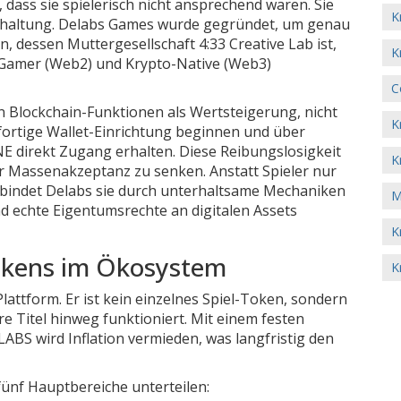
 dass sie spielerisch nicht ansprechend waren. Sie
K
rhaltung.
Delabs Games
wurde gegründet, um genau
n, dessen Muttergesellschaft
4:33 Creative Lab
ist,
K
lle Gamer (Web2) und Krypto-Native (Web3)
C
on Blockchain-Funktionen als Wertsteigerung, nicht
K
fortige Wallet-Einrichtung beginnen und über
NE direkt Zugang erhalten. Diese Reibungslosigkeit
K
r Massenakzeptanz zu senken. Anstatt Spieler nur
bindet Delabs sie durch unterhaltsame Mechaniken
M
d echte Eigentumsrechte an digitalen Assets
K
okens im Ökosystem
K
Plattform. Er ist kein einzelnes Spiel-Token, sondern
e Titel hinweg funktioniert. Mit einem festen
ABS wird Inflation vermieden, was langfristig den
fünf Hauptbereiche unterteilen: