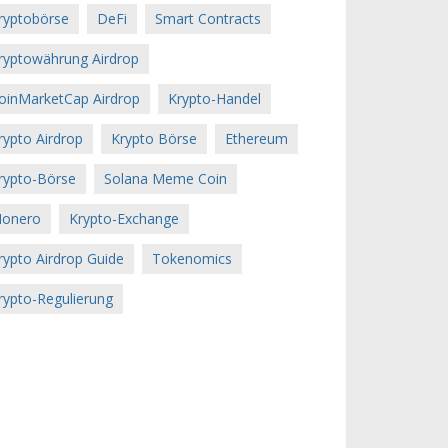
ryptobörse
DeFi
Smart Contracts
ryptowährung Airdrop
oinMarketCap Airdrop
Krypto-Handel
rypto Airdrop
Krypto Börse
Ethereum
rypto-Börse
Solana Meme Coin
onero
Krypto-Exchange
rypto Airdrop Guide
Tokenomics
rypto-Regulierung