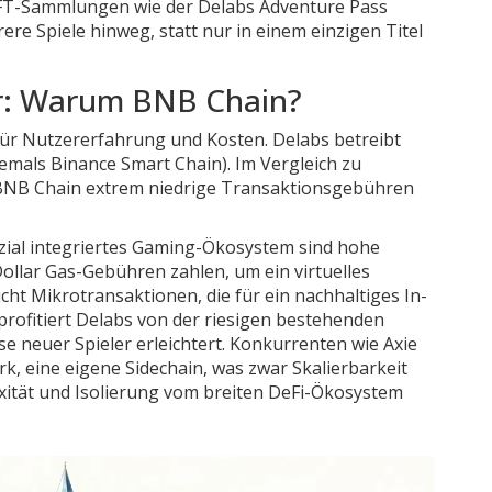
 NFT-Sammlungen wie der
Delabs Adventure Pass
re Spiele hinweg, statt nur in einem einzigen Titel
ur: Warum BNB Chain?
 für Nutzererfahrung und Kosten. Delabs betreibt
emals Binance Smart Chain). Im Vergleich zu
 BNB Chain extrem niedrige Transaktionsgebühren
ozial integriertes Gaming-Ökosystem sind hohe
llar Gas-Gebühren zahlen, um ein virtuelles
ht Mikrotransaktionen, die für ein nachhaltiges In-
ofitiert Delabs von der riesigen bestehenden
e neuer Spieler erleichtert. Konkurrenten wie Axie
k, eine eigene Sidechain, was zwar Skalierbarkeit
xität und Isolierung vom breiten DeFi-Ökosystem