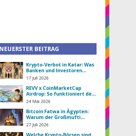
NEUERSTER BEITRAG
Krypto-Verbot in Katar: Was
Banken und Investoren
wissen müssen
17 Juli 2026
REVV x CoinMarketCap
Airdrop: So funktioniert der
REVV Token & Learn-to-Earn
24 Mai 2026
Bitcoin Fatwa in Ägypten:
Warum der Großmufti
Krypto als Haram erklärt
27 Juli 2026
Welche Krypto-Börsen sind