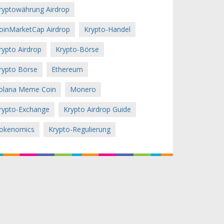
ryptowährung Airdrop
oinMarketCap Airdrop
Krypto-Handel
rypto Airdrop
Krypto-Börse
rypto Börse
Ethereum
olana Meme Coin
Monero
rypto-Exchange
Krypto Airdrop Guide
okenomics
Krypto-Regulierung