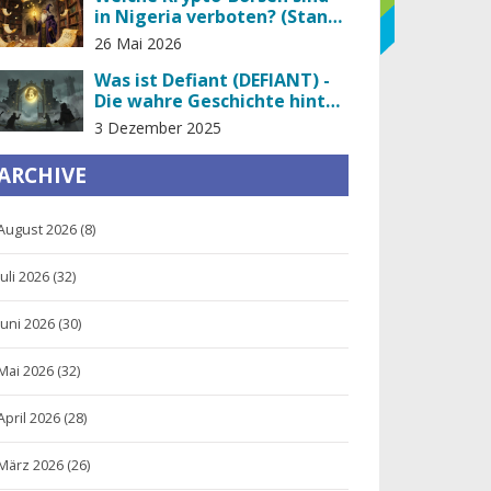
in Nigeria verboten? (Stand
2026)
26 Mai 2026
Was ist Defiant (DEFIANT) -
Die wahre Geschichte hinter
dem Kryptowährungs-
3 Dezember 2025
Phantom
ARCHIVE
August 2026
(8)
Juli 2026
(32)
Juni 2026
(30)
Mai 2026
(32)
April 2026
(28)
März 2026
(26)