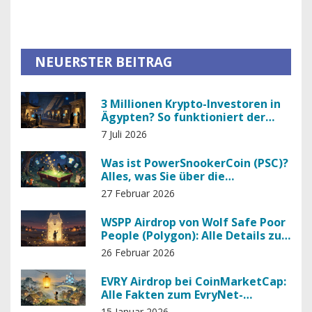
NEUERSTER BEITRAG
3 Millionen Krypto-Investoren in
Ägypten? So funktioniert der
Markt trotz Totalverbot
7 Juli 2026
Was ist PowerSnookerCoin (PSC)?
Alles, was Sie über die
Kryptowährung wissen müssen
27 Februar 2026
WSPP Airdrop von Wolf Safe Poor
People (Polygon): Alle Details zur
Token-Verteilung und
26 Februar 2026
Projektanalyse
EVRY Airdrop bei CoinMarketCap:
Alle Fakten zum EvryNet-
Kampagnen-Airdrop 2026
15 Januar 2026