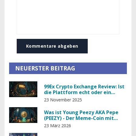
Kommentare abgeben
NEUERSTER BEITRAG
99Ex Crypto Exchange Review: Ist
die Plattform echt oder ein
Betrug?
23 November 2025
Was ist Young Peezy AKA Pepe
(PEEZY) - Der Meme-Coin mit
hoher Volatilität und geringer
23 März 2026
Liquidität