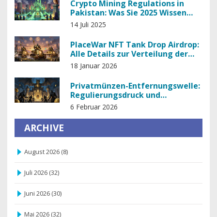
Crypto Mining Regulations in
Pakistan: Was Sie 2025 Wissen
Müssen
14 Juli 2025
PlaceWar NFT Tank Drop Airdrop:
Alle Details zur Verteilung der
NFT-Panzer
18 Januar 2026
Privatmünzen-Entfernungswelle:
Regulierungsdruck und
Auswirkungen auf Kryptobörsen
6 Februar 2026
ARCHIVE
August 2026
(8)
Juli 2026
(32)
Juni 2026
(30)
Mai 2026
(32)