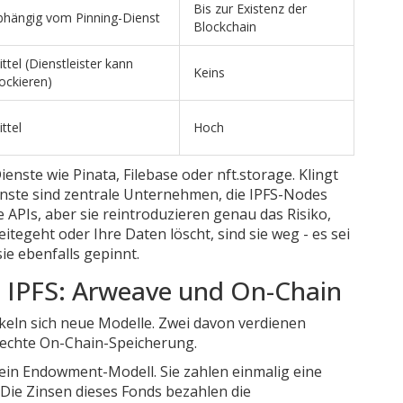
Bis zur Existenz der
bhängig vom Pinning-Dienst
Blockchain
ttel (Dienstleister kann
Keins
ockieren)
ttel
Hoch
Dienste wie
Pinata
,
Filebase
oder
nft.storage
. Klingt
Dienste sind zentrale Unternehmen, die IPFS-Nodes
 APIs, aber sie reintroduzieren genau das Risiko,
itegeht oder Ihre Daten löscht, sind sie weg - es sei
e ebenfalls gepinnt.
on IPFS: Arweave und On-Chain
eln sich neue Modelle. Zwei davon verdienen
echte On-Chain-Speicherung.
ein Endowment-Modell. Sie zahlen einmalig eine
. Die Zinsen dieses Fonds bezahlen die