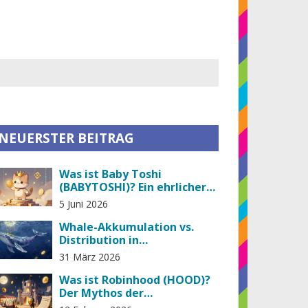
NEUERSTER BEITRAG
Was ist Baby Toshi
(BABYTOSHI)? Ein ehrlicher
Blick auf den Meme-Token
5 Juni 2026
Whale-Akkumulation vs.
Distribution in
Kryptomärkten verstehen
31 März 2026
Was ist Robinhood (HOOD)?
Der Mythos der
Kryptowährung und was