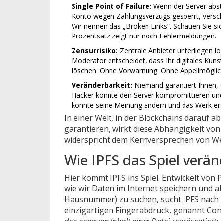
Single Point of Failure:
Wenn der Server abst
Konto wegen Zahlungsverzugs gesperrt, verschwi
Wir nennen das „Broken Links“. Schauen Sie si
Prozentsatz zeigt nur noch Fehlermeldungen.
Zensurrisiko:
Zentrale Anbieter unterliegen l
Moderator entscheidet, dass Ihr digitales Ku
löschen. Ohne Vorwarnung. Ohne Appellmöglich
Veränderbarkeit:
Niemand garantiert Ihnen, da
Hacker könnte den Server kompromittieren und
könnte seine Meinung ändern und das Werk er
In einer Welt, in der Blockchains darauf 
garantieren, wirkt diese Abhängigkeit von
widerspricht dem Kernversprechen von Web3
Wie IPFS das Spiel verän
Hier kommt
IPFS
ins Spiel. Entwickelt von 
wie wir Daten im Internet speichern und a
Hausnummer) zu suchen, sucht IPFS nach d
einzigartigen Fingerabdruck, genannt
Con
den genauen Inhalt einer Datei repräsentiert; 