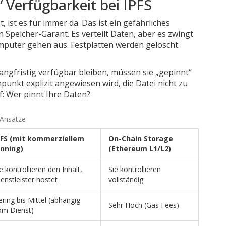
 Verfügbarkeit bei IPFS
, ist es für immer da. Das ist ein gefährliches
in Speicher-Garant. Es verteilt Daten, aber es zwingt
mputer gehen aus. Festplatten werden gelöscht.
angfristig verfügbar bleiben, müssen sie „gepinnt“
punkt explizit angewiesen wird, die Datei nicht zu
f: Wer pinnt Ihre Daten?
 Ansätze
PFS (mit kommerziellem
On-Chain Storage
inning)
(Ethereum L1/L2)
e kontrollieren den Inhalt,
Sie kontrollieren
enstleister hostet
vollständig
ring bis Mittel (abhängig
Sehr Hoch (Gas Fees)
om Dienst)