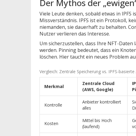
Der Mythos der „ewigen“
Viele Leute denken, sobald etwas in IPFS ist
Missverständnis. IPFS ist ein Protokoll, ke
niemanden, sie dauerhaft zu behalten. Co
Nutzer verlieren das Interesse.
Um sicherzustellen, dass Ihre NFT-Daten l
werden. Pinning bedeutet, dass ein Knoten
löschen. Hier taucht ein neues Problem au
Vergleich: Zentrale Speicherung vs. IPFS-basierte
Zentrale Cloud
I
Merkmal
(AWS, Google)
P
Anbieter kontrolliert
Si
Kontrolle
alles
Di
Mittel bis Hoch
Ge
Kosten
(laufend)
v