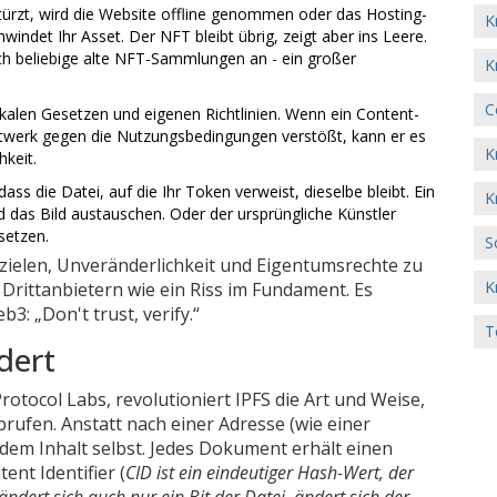
ürzt, wird die Website offline genommen oder das Hosting-
K
ndet Ihr Asset. Der NFT bleibt übrig, zeigt aber ins Leere.
ch beliebige alte NFT-Sammlungen an - ein großer
K
C
okalen Gesetzen und eigenen Richtlinien. Wenn ein Content-
nstwerk gegen die Nutzungsbedingungen verstößt, kann er es
K
keit.
ss die Datei, auf die Ihr Token verweist, dieselbe bleibt. Ein
K
 das Bild austauschen. Oder der ursprüngliche Künstler
setzen.
S
abzielen, Unveränderlichkeit und Eigentumsrechte zu
K
 Drittanbietern wie ein Riss im Fundament. Es
: „Don't trust, verify.“
T
dert
Protocol Labs, revolutioniert IPFS die Art und Weise,
brufen. Anstatt nach einer Adresse (wie einer
em Inhalt selbst. Jedes Dokument erhält einen
tent Identifier
(
CID ist ein eindeutiger Hash-Wert, der
ändert sich auch nur ein Bit der Datei, ändert sich der