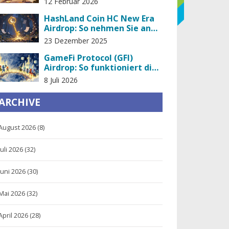
12 Februar 2026
wirklich dahintersteckt
HashLand Coin HC New Era
Airdrop: So nehmen Sie an
der NFT-Verteilung teil
23 Dezember 2025
GameFi Protocol (GFI)
Airdrop: So funktioniert die
CoinMarketCap-Kampagne
8 Juli 2026
ARCHIVE
August 2026
(8)
Juli 2026
(32)
Juni 2026
(30)
Mai 2026
(32)
April 2026
(28)