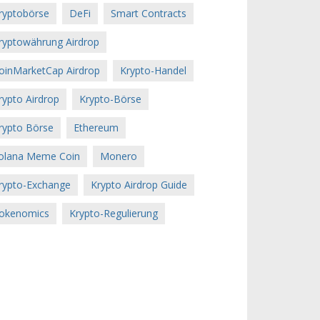
ryptobörse
DeFi
Smart Contracts
ryptowährung Airdrop
oinMarketCap Airdrop
Krypto-Handel
rypto Airdrop
Krypto-Börse
rypto Börse
Ethereum
olana Meme Coin
Monero
rypto-Exchange
Krypto Airdrop Guide
okenomics
Krypto-Regulierung