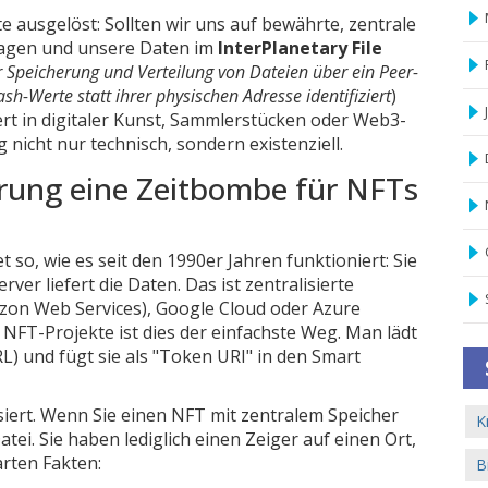
e ausgelöst: Sollten wir uns auf bewährte, zentrale
 wagen und unsere Daten im
InterPlanetary File
ur Speicherung und Verteilung von Dateien über ein Peer-
h-Werte statt ihrer physischen Adresse identifiziert
)
ert in digitaler Kunst, Sammlerstücken oder Web3-
nicht nur technisch, sondern existenziell.
rung eine Zeitbombe für NFTs
so, wie es seit den 1990er Jahren funktioniert: Sie
ver liefert die Daten. Das ist zentralisierte
on Web Services), Google Cloud oder Azure
 NFT-Projekte ist dies der einfachste Weg. Man lädt
RL) und fügt sie als "Token URI" in den Smart
siert. Wenn Sie einen NFT mit zentralem Speicher
K
tei. Sie haben lediglich einen Zeiger auf einen Ort,
arten Fakten:
B