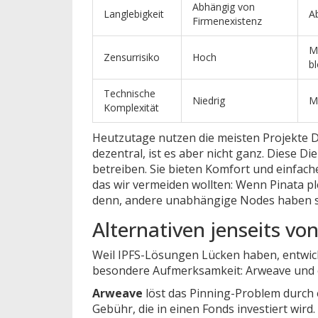
Abhängig von
Langlebigkeit
A
Firmenexistenz
Mi
Zensurrisiko
Hoch
bl
Technische
Niedrig
Mi
Komplexität
Heutzutage nutzen die meisten Projekte 
dezentral, ist es aber nicht ganz. Diese 
betreiben. Sie bieten Komfort und einfache
das wir vermeiden wollten: Wenn Pinata ple
denn, andere unabhängige Nodes haben si
Alternativen jenseits v
Weil IPFS-Lösungen Lücken haben, entwick
besondere Aufmerksamkeit:
Arweave
und 
Arweave
löst das Pinning-Problem durch 
Gebühr, die in einen Fonds investiert wird