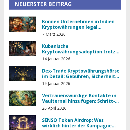
NEUERSTER BEITRAG
Können Unternehmen in Indien
Kryptowährungen legal
akzeptieren?
7 März 2026
Kubanische
Kryptowährungsadoption trotz
staatlicher Auflagen
14 Januar 2026
Dex-Trade Kryptowährungsbörse
im Detail: Gebühren, Sicherheit
und warum viele Nutzer warnen
19 Januar 2026
Vertrauenswürdige Kontakte in
Vaulternal hinzufügen: Schritt-
für-Schritt-Anleitung
26 April 2026
SENSO Token Airdrop: Was
wirklich hinter der Kampagne