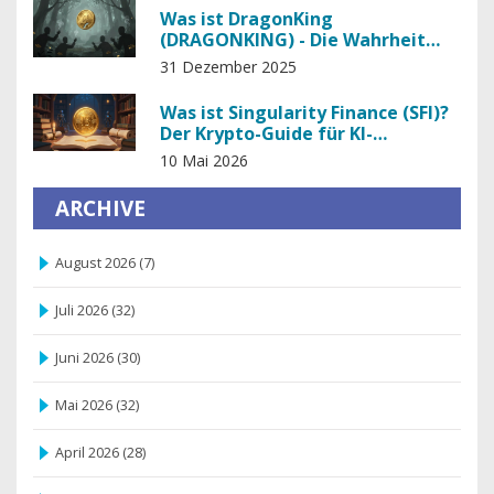
Was ist DragonKing
(DRAGONKING) - Die Wahrheit
hinter dem Kryptotoken mit dem
31 Dezember 2025
unmöglichen Preis
Was ist Singularity Finance (SFI)?
Der Krypto-Guide für KI-
Infrastruktur
10 Mai 2026
ARCHIVE
August 2026
(7)
Juli 2026
(32)
Juni 2026
(30)
Mai 2026
(32)
April 2026
(28)