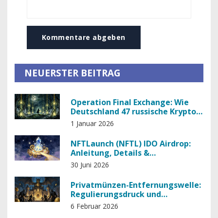
Kommentare abgeben
NEUERSTER BEITRAG
Operation Final Exchange: Wie
Deutschland 47 russische Krypto-
Exchanges lahmlegte
1 Januar 2026
NFTLaunch (NFTL) IDO Airdrop:
Anleitung, Details &
Teilnahmebedingungen
30 Juni 2026
Privatmünzen-Entfernungswelle:
Regulierungsdruck und
Auswirkungen auf Kryptobörsen
6 Februar 2026