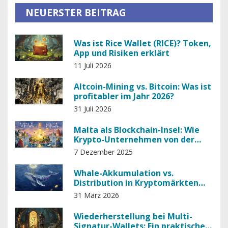
NEUERSTER BEITRAG
Was ist Rice Wallet (RICE)? Token,
App und Risiken erklärt
11 Juli 2026
Altcoin-Mining vs. Bitcoin: Was ist
profitabler im Jahr 2026?
31 Juli 2026
Malta als Blockchain-Insel: Wie
Krypto-Unternehmen von der
Strategie profitieren
7 Dezember 2025
Whale-Akkumulation vs.
Distribution in Kryptomärkten
verstehen
31 März 2026
Wiederherstellung bei Multi-
Signatur-Wallets: Ein praktischer