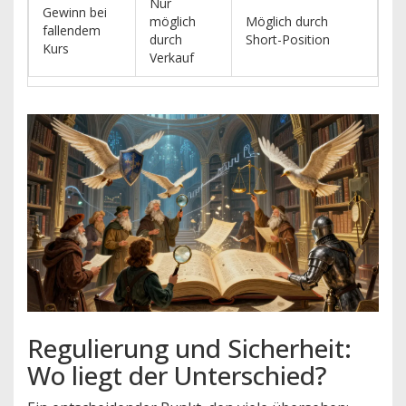
Nur
Gewinn bei
möglich
Möglich durch
fallendem
durch
Short-Position
Kurs
Verkauf
Regulierung und Sicherheit:
Wo liegt der Unterschied?