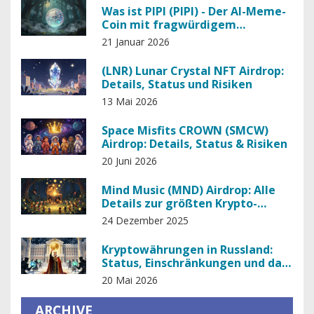
Was ist PIPI (PIPI) - Der AI-Meme-
Coin mit fragwürdigem
Hintergrund
21 Januar 2026
(LNR) Lunar Crystal NFT Airdrop:
Details, Status und Risiken
13 Mai 2026
Space Misfits CROWN (SMCW)
Airdrop: Details, Status & Risiken
20 Juni 2026
Mind Music (MND) Airdrop: Alle
Details zur größten Krypto-
Musik-Verlosung 2022
24 Dezember 2025
Kryptowährungen in Russland:
Status, Einschränkungen und das
experimentelle Regime 2026
20 Mai 2026
ARCHIVE