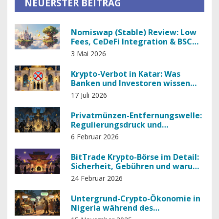
NEUERSTER BEITRAG
Nomiswap (Stable) Review: Low
Fees, CeDeFi Integration & BSC
Trading
3 Mai 2026
Krypto-Verbot in Katar: Was
Banken und Investoren wissen
müssen
17 Juli 2026
Privatmünzen-Entfernungswelle:
Regulierungsdruck und
Auswirkungen auf Kryptobörsen
6 Februar 2026
BitTrade Krypto-Börse im Detail:
Sicherheit, Gebühren und warum
sie riskant ist
24 Februar 2026
Untergrund-Crypto-Ökonomie in
Nigeria während des
Verbotszeitraums