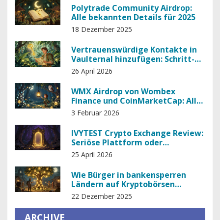
Polytrade Community Airdrop:
Alle bekannten Details für 2025
18 Dezember 2025
Vertrauenswürdige Kontakte in
Vaulternal hinzufügen: Schritt-
für-Schritt-Anleitung
26 April 2026
WMX Airdrop von Wombex
Finance und CoinMarketCap: Alle
Details zum Neujahrs-Campaign
3 Februar 2026
IVYTEST Crypto Exchange Review:
Seriöse Plattform oder
gefährlicher Scam?
25 April 2026
Wie Bürger in bankensperren
Ländern auf Kryptobörsen
zugreifen
22 Dezember 2025
ARCHIVE