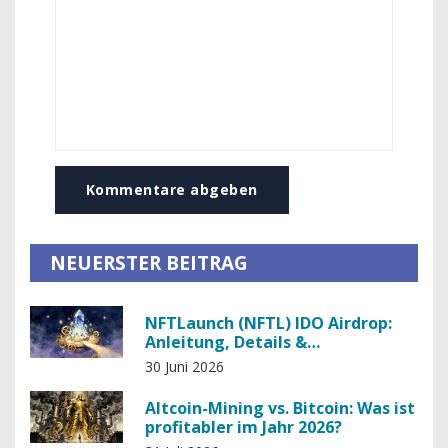
Kommentare abgeben
NEUERSTER BEITRAG
NFTLaunch (NFTL) IDO Airdrop:
Anleitung, Details &
Teilnahmebedingungen
30 Juni 2026
Altcoin-Mining vs. Bitcoin: Was ist
profitabler im Jahr 2026?