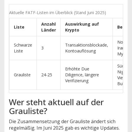
Aktuelle FATF-Listen im Überblick (Stand Juni 2025)
Anzahl
Auswirkung auf
Liste
Beispi
Länder
Krypto
Nordko
Schwarze
Transaktionsblockade,
3
Iran,
Liste
Kontoauflösung
Myanm
Südafri
Erhöhte Due
Nigeria,
Grauliste
24-25
Diligence, längere
Vietnam
Verifizierung
Bulgari
Wer steht aktuell auf der
Grauliste?
Die Zusammensetzung der Grauliste ändert sich
regelmäßig. Im Juni 2025 gab es wichtige Updates.