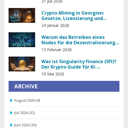
31 Juli 2026
Crypto-Mining in Georgien:
Gesetze, Lizenzierung und
Steuervorteile 2026
24 Januar 2026
Warum das Betreiben eines
Nodes für die Dezentralisierung
der Blockchain entscheidend ist
13 Februar 2026
Was ist Singularity Finance (SFI)?
Der Krypto-Guide für KI-
Infrastruktur
10 Mai 2026
ARCHIVE
August 2026
(9)
Juli 2026
(32)
Juni 2026
(30)