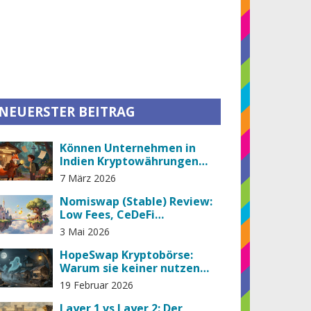
NEUERSTER BEITRAG
Können Unternehmen in
Indien Kryptowährungen
legal akzeptieren?
7 März 2026
Nomiswap (Stable) Review:
Low Fees, CeDeFi
Integration & BSC Trading
3 Mai 2026
HopeSwap Kryptobörse:
Warum sie keiner nutzen
sollte
19 Februar 2026
Layer 1 vs Layer 2: Der