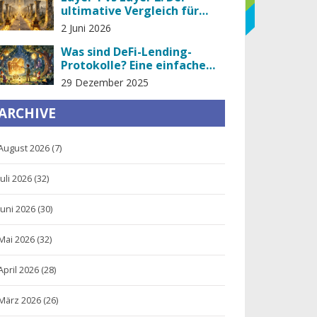
ultimative Vergleich für
2026
2 Juni 2026
Was sind DeFi-Lending-
Protokolle? Eine einfache
Erklärung für Anfänger
29 Dezember 2025
ARCHIVE
August 2026
(7)
Juli 2026
(32)
Juni 2026
(30)
Mai 2026
(32)
April 2026
(28)
März 2026
(26)