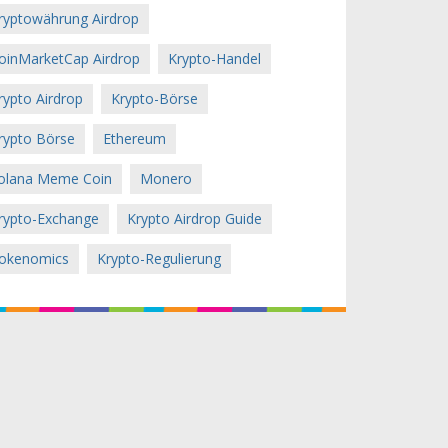
ryptowährung Airdrop
oinMarketCap Airdrop
Krypto-Handel
rypto Airdrop
Krypto-Börse
rypto Börse
Ethereum
olana Meme Coin
Monero
rypto-Exchange
Krypto Airdrop Guide
okenomics
Krypto-Regulierung