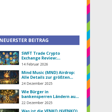
NEUERSTER BEITRAG
SWFT Trade Crypto
Exchange Review:
Funktionen, Gebühren und
14 Februar 2026
was du 2026 wissen musst
Mind Music (MND) Airdrop:
Alle Details zur größten
Krypto-Musik-Verlosung
24 Dezember 2025
2022
Wie Bürger in
bankensperren Ländern auf
Kryptobörsen zugreifen
22 Dezember 2025
Was ist die VENKO ($VENKO)