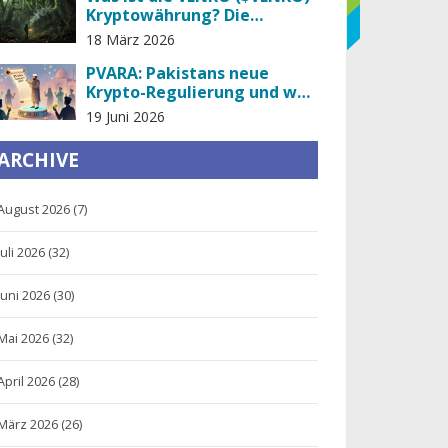
Kryptowährung? Die
Wahrheit hinter einem
18 März 2026
Betrug
PVARA: Pakistans neue
Krypto-Regulierung und was
das für den Markt bedeutet
19 Juni 2026
ARCHIVE
August 2026
(7)
Juli 2026
(32)
Juni 2026
(30)
Mai 2026
(32)
April 2026
(28)
März 2026
(26)