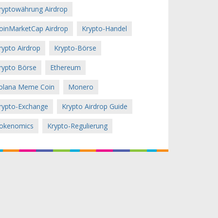
ryptowährung Airdrop
oinMarketCap Airdrop
Krypto-Handel
rypto Airdrop
Krypto-Börse
rypto Börse
Ethereum
olana Meme Coin
Monero
rypto-Exchange
Krypto Airdrop Guide
okenomics
Krypto-Regulierung