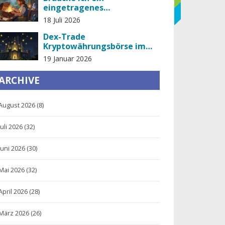
eingetragenes
Unternehmen, um Krypto-
18 Juli 2026
Zahlungen anzunehmen?
(2026)
Dex-Trade
Kryptowährungsbörse im
Detail: Gebühren, Sicherheit
19 Januar 2026
und warum viele Nutzer
warnen
ARCHIVE
August 2026
(8)
Juli 2026
(32)
Juni 2026
(30)
Mai 2026
(32)
April 2026
(28)
März 2026
(26)