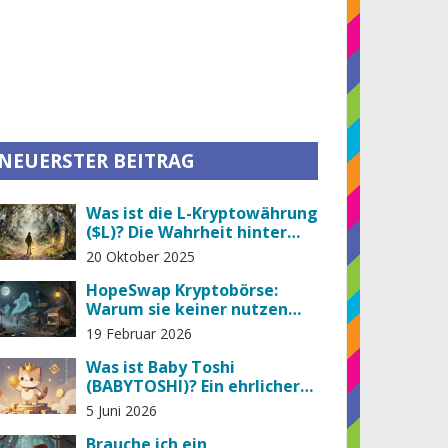
NEUERSTER BEITRAG
Was ist die L-Kryptowährung
($L)? Die Wahrheit hinter
dem Mythos
20 Oktober 2025
HopeSwap Kryptobörse:
Warum sie keiner nutzen
sollte
19 Februar 2026
Was ist Baby Toshi
(BABYTOSHI)? Ein ehrlicher
Blick auf den Meme-Token
5 Juni 2026
Brauche ich ein