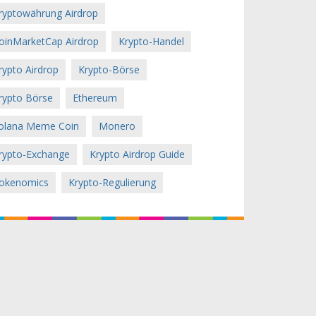
ryptowährung Airdrop
oinMarketCap Airdrop
Krypto-Handel
rypto Airdrop
Krypto-Börse
rypto Börse
Ethereum
olana Meme Coin
Monero
rypto-Exchange
Krypto Airdrop Guide
okenomics
Krypto-Regulierung