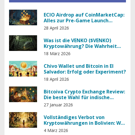
ECIO Airdrop auf CoinMarketCap:
Alles zur Pre-Game Launch
Kampagne
28 April 2026
Was ist die VENKO ($VENKO)
Kryptowährung? Die Wahrheit
hinter einem Betrug
18 März 2026
Chivo Wallet und Bitcoin in El
Salvador: Erfolg oder Experiment?
18 April 2026
Bitcoiva Crypto Exchange Review:
Die beste Wahl für indische
Trader im Jahr 2026?
27 Januar 2026
Vollständiges Verbot von
Kryptowährungen in Bolivien: Wie
ein Land seine Politik komplett
4 März 2026
umkehrte