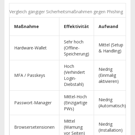
Vergleich gängiger Sicherheitsmaßnahmen gegen Phishing
Maßnahme
Effektivität
Aufwand
Sehr hoch
Mittel (Setup
Hardware-Wallet
(Offline-
& Handling)
Speicherung)
Hoch
Niedrig
(Verhindert
MFA / Passkeys
(Einmalig
Login-
aktivieren)
Diebstahl)
Mittel-Hoch
Niedrig
Passwort-Manager
(Einzigartige
(Automatisch)
PWs)
Mittel
Niedrig
Browsersetensionen
(Warnung
(Installation)
vor Seiten)