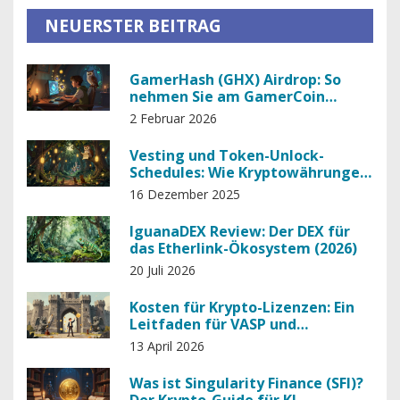
NEUERSTER BEITRAG
GamerHash (GHX) Airdrop: So
nehmen Sie am GamerCoin
Airdrop teil und was Sie wissen
2 Februar 2026
müssen
Vesting und Token-Unlock-
Schedules: Wie Kryptowährungen
langfristig stabilisiert werden
16 Dezember 2025
IguanaDEX Review: Der DEX für
das Etherlink-Ökosystem (2026)
20 Juli 2026
Kosten für Krypto-Lizenzen: Ein
Leitfaden für VASP und
Exchanges 2026
13 April 2026
Was ist Singularity Finance (SFI)?
Der Krypto-Guide für KI-