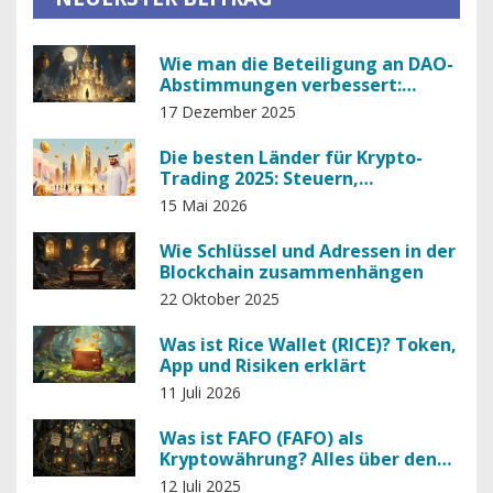
Wie man die Beteiligung an DAO-
Abstimmungen verbessert:
Praktische Strategien für mehr
17 Dezember 2025
Mitbestimmung
Die besten Länder für Krypto-
Trading 2025: Steuern,
Regulierung & Infrastruktur im
15 Mai 2026
Vergleich
Wie Schlüssel und Adressen in der
Blockchain zusammenhängen
22 Oktober 2025
Was ist Rice Wallet (RICE)? Token,
App und Risiken erklärt
11 Juli 2026
Was ist FAFO (FAFO) als
Kryptowährung? Alles über den
politischen Meme-Token
12 Juli 2025