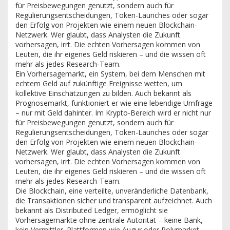
für Preisbewegungen genutzt, sondern auch für
Regulierungsentscheidungen, Token-Launches oder sogar
den Erfolg von Projekten wie einem neuen Blockchain-
Netzwerk.
Wer glaubt, dass Analysten die Zukunft
vorhersagen, irrt. Die echten Vorhersagen kommen von
Leuten, die ihr eigenes Geld riskieren – und die wissen oft
mehr als jedes Research-Team.
Ein
Vorhersagemarkt
,
ein System, bei dem Menschen mit
echtem Geld auf zukünftige Ereignisse wetten, um
kollektive Einschätzungen zu bilden
. Auch bekannt als
Prognosemarkt
, funktioniert er wie eine lebendige Umfrage
– nur mit Geld dahinter. Im Krypto-Bereich wird er nicht nur
für Preisbewegungen genutzt, sondern auch für
Regulierungsentscheidungen, Token-Launches oder sogar
den Erfolg von Projekten wie einem neuen Blockchain-
Netzwerk.
Wer glaubt, dass Analysten die Zukunft
vorhersagen, irrt. Die echten Vorhersagen kommen von
Leuten, die ihr eigenes Geld riskieren – und die wissen oft
mehr als jedes Research-Team.
Die
Blockchain
,
eine verteilte, unveränderliche Datenbank,
die Transaktionen sicher und transparent aufzeichnet
. Auch
bekannt als
Distributed Ledger
, ermöglicht sie
Vorhersagemärkte ohne zentrale Autorität – keine Bank,
kein Vermittler. Plattformen wie Augur oder Polymarket