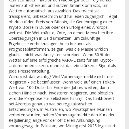
laufen auf Ethereum und nutzen Smart Contracts, um
Wetten automatisch auszuzahlen. Das macht sie
transparent, unbestechlich und für jeden zugänglich – egal
ob du auf den Preis von Bitcoin, die Genehmigung einer
Krypto-Börse in Dubai oder den Erfolg eines Airdrops
wettest.
Die
Wettmärkte
,
Orte, an denen Menschen ihre
Überzeugungen in Geld umsetzen, um zukünftige
Ergebnisse vorherzusagen
. Auch bekannt als
Prognoseplattformen
, zeigen, was die Masse wirklich
glaubt – nicht was Analysten schreiben. Wenn 80 % der
Wetter auf eine erfolgreiche VARA-Lizenz für ein Krypto-
Unternehmen setzen, dann ist das ein stärkeres Signal als
jede Pressemitteilung.
Warum ist das wichtig? Weil Vorhersagemärkte nicht nur
reagieren – sie beeinflussen. Wenn viele auf einen Token-
Wert von 100 Dollar bis Ende des Jahres wetten, dann
ziehen Händler nach, Investoren reagieren, und plötzlich
wird die Prognose zur Selbstenerfüllung. Das funktioniert
bei Airdrops genauso wie bei regulatorischen
Entscheidungen. In Australien, wo Privatsphäre-Münzen
verboten wurden, haben Vorhersagemärkte den Kurs der
Regulierung lange vor der offiziellen Ankündigung
vorausgesagt. In Pakistan, wo Mining erst 2025 legalisiert