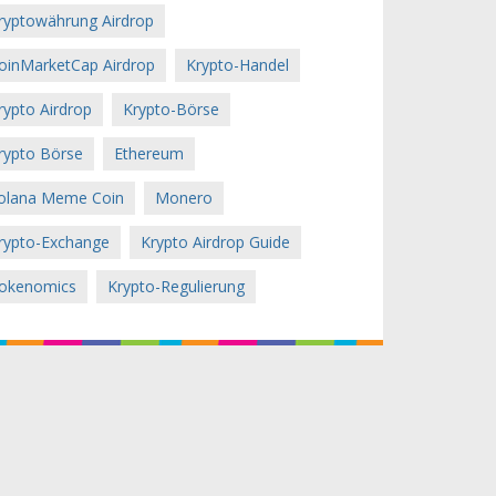
ryptowährung Airdrop
oinMarketCap Airdrop
Krypto-Handel
rypto Airdrop
Krypto-Börse
rypto Börse
Ethereum
olana Meme Coin
Monero
rypto-Exchange
Krypto Airdrop Guide
okenomics
Krypto-Regulierung