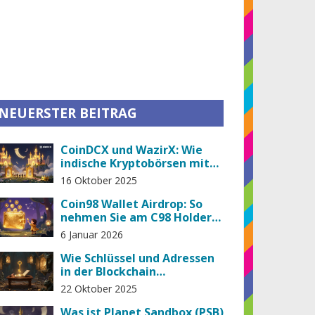
NEUERSTER BEITRAG
CoinDCX und WazirX: Wie
indische Kryptobörsen mit
strengen Regulierungen
16 Oktober 2025
umgehen
Coin98 Wallet Airdrop: So
nehmen Sie am C98 Holder
Airdrop teil und erhalten Sie
6 Januar 2026
kostenlose Tokens
Wie Schlüssel und Adressen
in der Blockchain
zusammenhängen
22 Oktober 2025
Was ist Planet Sandbox (PSB)