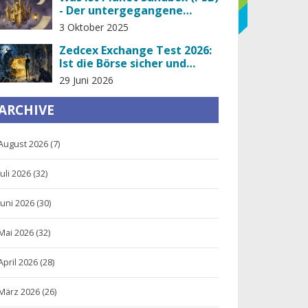
- Der untergegangene
Crypto-Token
3 Oktober 2025
Zedcex Exchange Test 2026:
Ist die Börse sicher und
seriös?
29 Juni 2026
ARCHIVE
August 2026
(7)
Juli 2026
(32)
Juni 2026
(30)
Mai 2026
(32)
April 2026
(28)
März 2026
(26)