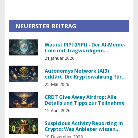
NEUERSTER BEITRAG
Was ist PIPI (PIPI) - Der AI-Meme-
Coin mit fragwürdigem
Hintergrund
21 Januar 2026
Autonomys Network (AI3)
erklärt: Die Kryptowährung für
dezentrale KI
25 Mai 2026
CRDT Give Away Airdrop: Alle
Details und Tipps zur Teilnahme
15 April 2026
Suspicious Activity Reporting in
Crypto: Was Anbieter wissen
müssen
19 Dezember 2025