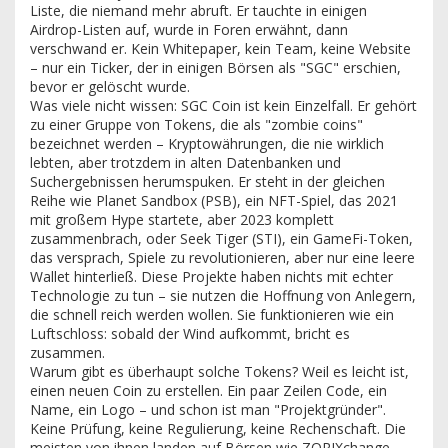
Liste, die niemand mehr abruft.
Er tauchte in einigen
Airdrop-Listen auf, wurde in Foren erwähnt, dann
verschwand er. Kein Whitepaper, kein Team, keine Website
– nur ein Ticker, der in einigen Börsen als "SGC" erschien,
bevor er gelöscht wurde.
Was viele nicht wissen: SGC Coin ist kein Einzelfall. Er gehört
zu einer Gruppe von Tokens, die als "zombie coins"
bezeichnet werden – Kryptowährungen, die nie wirklich
lebten, aber trotzdem in alten Datenbanken und
Suchergebnissen herumspuken. Er steht in der gleichen
Reihe wie
Planet Sandbox (PSB)
,
ein NFT-Spiel, das 2021
mit großem Hype startete, aber 2023 komplett
zusammenbrach
, oder
Seek Tiger (STI)
,
ein GameFi-Token,
das versprach, Spiele zu revolutionieren, aber nur eine leere
Wallet hinterließ
. Diese Projekte haben nichts mit echter
Technologie zu tun – sie nutzen die Hoffnung von Anlegern,
die schnell reich werden wollen. Sie funktionieren wie ein
Luftschloss: sobald der Wind aufkommt, bricht es
zusammen.
Warum gibt es überhaupt solche Tokens? Weil es leicht ist,
einen neuen Coin zu erstellen. Ein paar Zeilen Code, ein
Name, ein Logo – und schon ist man "Projektgründer".
Keine Prüfung, keine Regulierung, keine Rechenschaft. Die
meisten von ihnen landen auf Börsen wie ZORIXchange