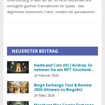
Unterstützung. Er läuft auf der SG Verse Blockchain und
ermöglicht gasfreie Transaktionen für Spieler - kein
allgemeiner Investment-Token, sondern ein spezialisierter
Gaming-Token.
NEUERSTER BEITRAG
HashLand Coin (HC) Airdrop: So
nehmen Sie am NFT-Geschenk
der HashLand-Kampagne teil
20 Februar 2026
BingX Exchange Test & Review
2026 (Hinweis zu BingoEx)
26 März 2026