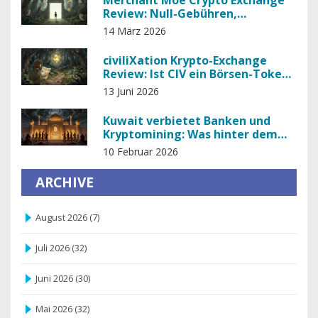
Merchant Moe Crypto Exchange
Review: Null-Gebühren,
Limitierte Auswahl und die
14 März 2026
Zukunft auf Mantle
civiliXation Krypto-Exchange
Review: Ist CIV ein Börsen-Token
oder nur eine Währung?
13 Juni 2026
Kuwait verbietet Banken und
Kryptomining: Was hinter dem
strengen Verbot steckt
10 Februar 2026
ARCHIVE
August 2026
(7)
Juli 2026
(32)
Juni 2026
(30)
Mai 2026
(32)