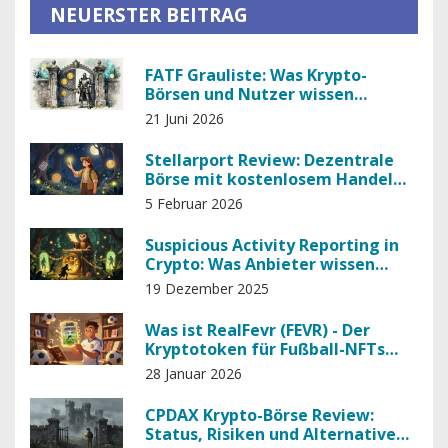
NEUERSTER BEITRAG
FATF Grauliste: Was Krypto-
Börsen und Nutzer wissen
müssen
21 Juni 2026
Stellarport Review: Dezentrale
Börse mit kostenlosem Handel
und vollem Nutzerkontroll
5 Februar 2026
Suspicious Activity Reporting in
Crypto: Was Anbieter wissen
müssen
19 Dezember 2025
Was ist RealFevr (FEVR) - Der
Kryptotoken für Fußball-NFTs
und Fantasy-Spiele
28 Januar 2026
CPDAX Krypto-Börse Review:
Status, Risiken und Alternativen