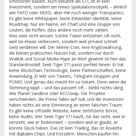
Emotionen basiert
. Auch bekannt als
STI
, ist er kein
Investment, sondern ein reines Spekulationsobjekt – ähnlich
wie FAFO oder NEKO, aber mit noch weniger Transparenz.
Es gibt keine Whitepaper, keine Entwickler-Identität, keine
Roadmap. Nur ein Name, ein Chart und eine Gruppe von
Leuten, die hoffen, dass andere noch mehr zahlen.
Was viele nicht wissen: Solche Token entstehen oft nicht,
weil sie etwas verbessern, sondern weil jemand schnell
Geld verdienen will. Der
Meme-Coin
,
eine Kryptowährung,
die keinen praktischen Nutzen hat, sondern nur durch
Viralität und Social-Media-Hype an Wert gewinnt
ist hier das
Standardmodell. Seek Tiger STI passt perfekt hinein. Er hat
keine Blockchain-Technologie, keine Partnerschaften, keine
Anwendung. Er lebt von Tweets, Telegram-Gruppen und
FOMO. Und genau das macht ihn so riskant. Denn wenn die
Stimmung kippt – und das passiert oft – bleibt nichts übrig.
Wie Planet Sandbox oder KCCSwap. Die Projekte
verschwinden, die Preise fallen auf null, und die Investoren
haben nichts als eine Erinnerung an einen falschen Traum.
Es gibt keine offizielle Website, keine zertifizierte Börse,
keine Audits. Wer Seek Tiger STI kauft, tut das nicht, weil er
versteht, wie er funktioniert – sondern weil er glaubt, er
könnte Glück haben. Das ist kein Trading, das ist Roulette
mit digitalen Chips. Und trotzdem: Menschen kaufen ihn.