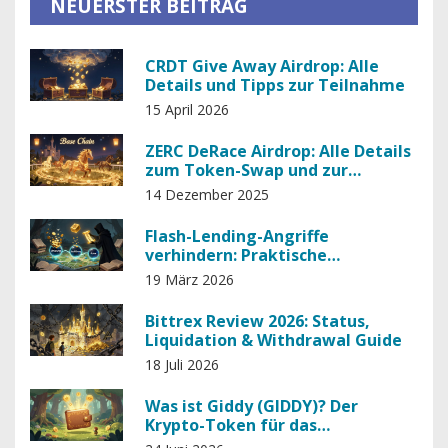
NEUERSTER BEITRAG
CRDT Give Away Airdrop: Alle
Details und Tipps zur Teilnahme
15 April 2026
ZERC DeRace Airdrop: Alle Details
zum Token-Swap und zur
Verteilung von zkRace
14 Dezember 2025
Flash-Lending-Angriffe
verhindern: Praktische
Schutzmaßnahmen für DeFi-
19 März 2026
Protokolle
Bittrex Review 2026: Status,
Liquidation & Withdrawal Guide
18 Juli 2026
Was ist Giddy (GIDDY)? Der
Krypto-Token für das
selbstverwahrte Smart Wallet