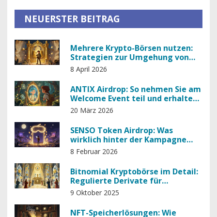
NEUERSTER BEITRAG
Mehrere Krypto-Börsen nutzen:
Strategien zur Umgehung von
Beschränkungen und Risiken
8 April 2026
ANTIX Airdrop: So nehmen Sie am
Welcome Event teil und erhalten
Sie Token
20 März 2026
SENSO Token Airdrop: Was
wirklich hinter der Kampagne
steckt und wie du teilnehmen
8 Februar 2026
kannst
Bitnomial Kryptobörse im Detail:
Regulierte Derivate für
Institutionelle Trader
9 Oktober 2025
NFT-Speicherlösungen: Wie