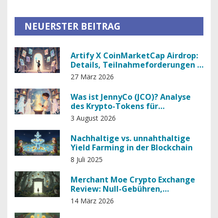
NEUERSTER BEITRAG
Artify X CoinMarketCap Airdrop:
Details, Teilnahmeforderungen &
Gamerse Analyse
27 März 2026
Was ist JennyCo (JCO)? Analyse
des Krypto-Tokens für
Gesundheitsdaten
3 August 2026
Nachhaltige vs. unnahthaltige
Yield Farming in der Blockchain
8 Juli 2025
Merchant Moe Crypto Exchange
Review: Null-Gebühren,
Limitierte Auswahl und die
14 März 2026
Zukunft auf Mantle