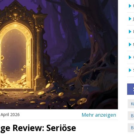
K
Mehr anzeigen
 April 2026
B
ge Review: Seriöse
B