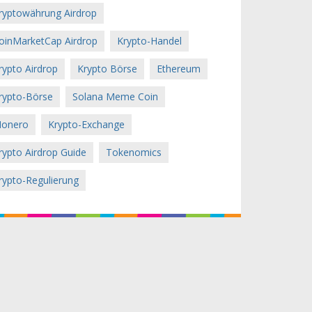
ryptowährung Airdrop
oinMarketCap Airdrop
Krypto-Handel
rypto Airdrop
Krypto Börse
Ethereum
rypto-Börse
Solana Meme Coin
onero
Krypto-Exchange
rypto Airdrop Guide
Tokenomics
rypto-Regulierung