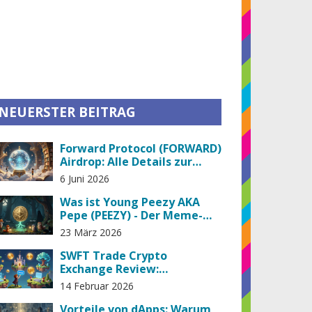
NEUERSTER BEITRAG
Forward Protocol (FORWARD)
Airdrop: Alle Details zur
Verteilung & Tokenomics
6 Juni 2026
Was ist Young Peezy AKA
Pepe (PEEZY) - Der Meme-
Coin mit hoher Volatilität
23 März 2026
und geringer Liquidität
SWFT Trade Crypto
Exchange Review:
Funktionen, Gebühren und
14 Februar 2026
was du 2026 wissen musst
Vorteile von dApps: Warum