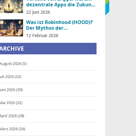
dezentrale Apps die Zukunft
sind
22 Juni 2026
Was ist Robinhood (HOOD)?
Der Mythos der
Kryptowährung und was
12 Februar 2026
wirklich dahintersteckt
ARCHIVE
August 2026
(5)
Juli 2026
(32)
Juni 2026
(30)
Mai 2026
(32)
April 2026
(28)
März 2026
(26)