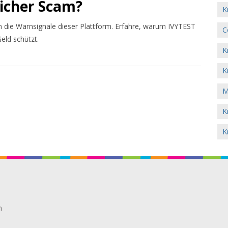
licher Scam?
K
 die Warnsignale dieser Plattform. Erfahre, warum IVYTEST
C
eld schützt.
K
K
M
K
K
n