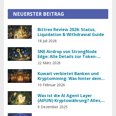
NEUERSTER BEITRAG
Bittrex Review 2026: Status,
Liquidation & Withdrawal Guide
18 Juli 2026
SNE Airdrop von StrongNode
Edge: Alle Details zur Token-
Verteilung und wie Sie
22 März 2026
teilnehmen
Kuwait verbietet Banken und
Kryptomining: Was hinter dem
strengen Verbot steckt
10 Februar 2026
Was ist die AI Agent Layer
(AIFUN) Kryptowährung? Alles,
was du wissen musst
9 Dezember 2025