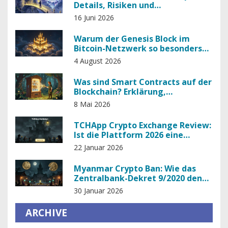
Details, Risiken und
Teilnahmebedingungen
16 Juni 2026
Warum der Genesis Block im
Bitcoin-Netzwerk so besonders
ist
4 August 2026
Was sind Smart Contracts auf der
Blockchain? Erklärung,
Funktionsweise und Beispiele
8 Mai 2026
TCHApp Crypto Exchange Review:
Ist die Plattform 2026 eine
sichere Wahl?
22 Januar 2026
Myanmar Crypto Ban: Wie das
Zentralbank-Dekret 9/2020 den
Kryptohandel verbietet - und
30 Januar 2026
warum er trotzdem weitergeht
ARCHIVE