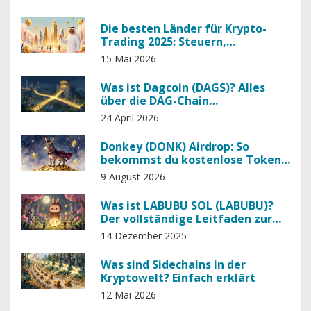
Die besten Länder für Krypto-
Trading 2025: Steuern,
Regulierung & Infrastruktur im
15 Mai 2026
Vergleich
Was ist Dagcoin (DAGS)? Alles
über die DAG-Chain
Kryptowährung
24 April 2026
Donkey (DONK) Airdrop: So
bekommst du kostenlose Tokens
im August 2026
9 August 2026
Was ist LABUBU SOL (LABUBU)?
Der vollständige Leitfaden zur
Memecoin mit Labubu-Bezug
14 Dezember 2025
Was sind Sidechains in der
Kryptowelt? Einfach erklärt
12 Mai 2026