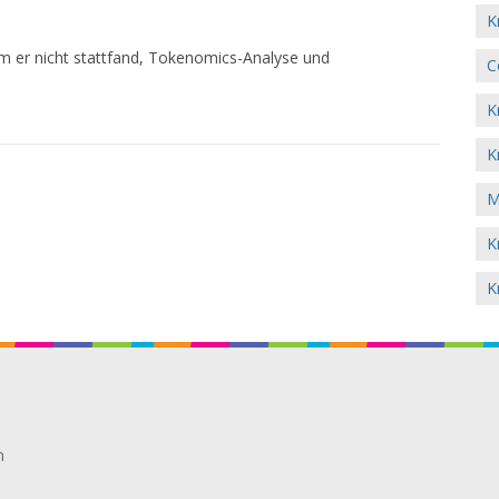
K
m er nicht stattfand, Tokenomics-Analyse und
C
K
K
M
K
K
n