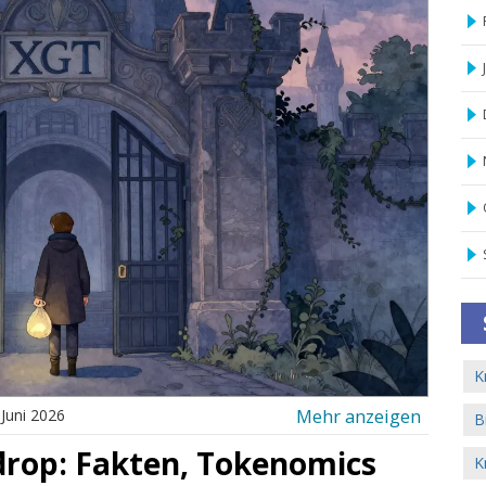
K
Mehr anzeigen
 Juni 2026
B
rdrop: Fakten, Tokenomics
K