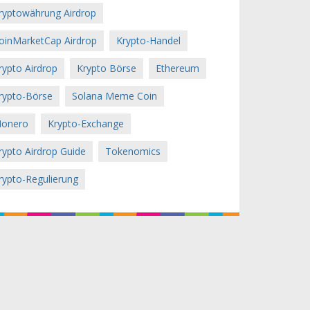
ryptowährung Airdrop
oinMarketCap Airdrop
Krypto-Handel
rypto Airdrop
Krypto Börse
Ethereum
rypto-Börse
Solana Meme Coin
onero
Krypto-Exchange
rypto Airdrop Guide
Tokenomics
rypto-Regulierung