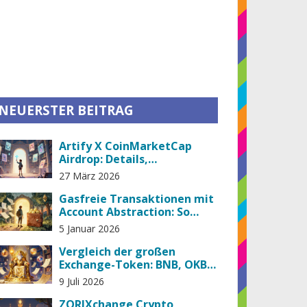
NEUERSTER BEITRAG
Artify X CoinMarketCap
Airdrop: Details,
Teilnahmeforderungen &
27 März 2026
Gamerse Analyse
Gasfreie Transaktionen mit
Account Abstraction: So
funktioniert die Zukunft
5 Januar 2026
von Web3
Vergleich der großen
Exchange-Token: BNB, OKB,
BGB, MX, GT und KCS im
9 Juli 2026
Detail
ZORIXchange Crypto