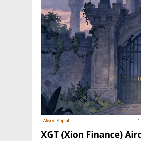
Alison Appiah
1
XGT (Xion Finance) Ai