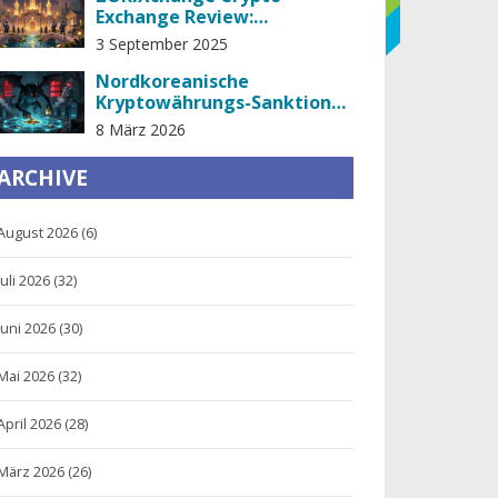
Exchange Review:
Sicherheit, Gebühren und
3 September 2025
Regulierung im Detail
Nordkoreanische
Kryptowährungs-Sanktionen
und gesperrte Wallet-
8 März 2026
Adressen: Wie der Staat
Cyberangriffe nutzt, um
ARCHIVE
Waffen zu finanzieren
August 2026
(6)
Juli 2026
(32)
Juni 2026
(30)
Mai 2026
(32)
April 2026
(28)
März 2026
(26)