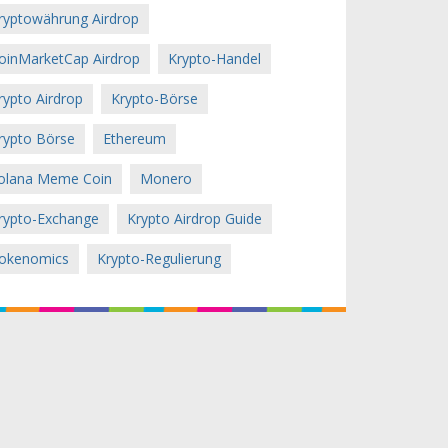
ryptowährung Airdrop
oinMarketCap Airdrop
Krypto-Handel
rypto Airdrop
Krypto-Börse
rypto Börse
Ethereum
olana Meme Coin
Monero
rypto-Exchange
Krypto Airdrop Guide
okenomics
Krypto-Regulierung