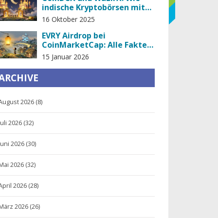
indische Kryptobörsen mit
strengen Regulierungen
16 Oktober 2025
umgehen
EVRY Airdrop bei
CoinMarketCap: Alle Fakten
zum EvryNet-Kampagnen-
15 Januar 2026
Airdrop 2026
ARCHIVE
August 2026
(8)
Juli 2026
(32)
Juni 2026
(30)
Mai 2026
(32)
April 2026
(28)
März 2026
(26)