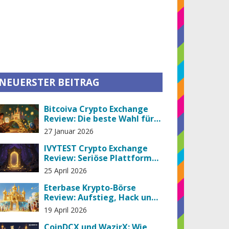
NEUERSTER BEITRAG
Bitcoiva Crypto Exchange
Review: Die beste Wahl für
indische Trader im Jahr
27 Januar 2026
2026?
IVYTEST Crypto Exchange
Review: Seriöse Plattform
oder gefährlicher Scam?
25 April 2026
Eterbase Krypto-Börse
Review: Aufstieg, Hack und
der totale Absturz
19 April 2026
CoinDCX und WazirX: Wie