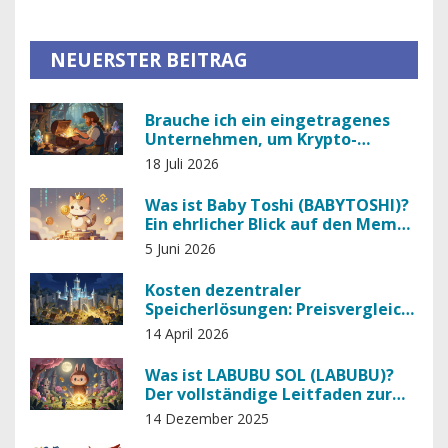
NEUERSTER BEITRAG
Brauche ich ein eingetragenes
Unternehmen, um Krypto-
Zahlungen anzunehmen? (2026)
18 Juli 2026
Was ist Baby Toshi (BABYTOSHI)?
Ein ehrlicher Blick auf den Meme-
Token
5 Juni 2026
Kosten dezentraler
Speicherlösungen: Preisvergleich
und Analyse 2026
14 April 2026
Was ist LABUBU SOL (LABUBU)?
Der vollständige Leitfaden zur
Memecoin mit Labubu-Bezug
14 Dezember 2025