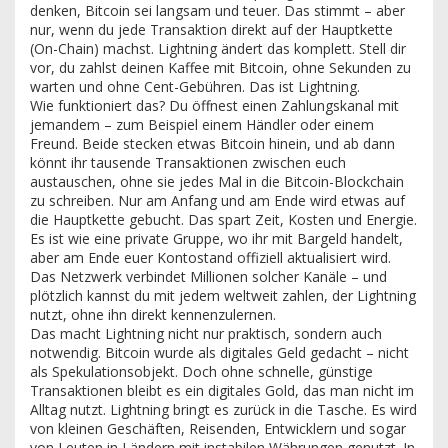
denken, Bitcoin sei langsam und teuer. Das stimmt – aber
nur, wenn du jede Transaktion direkt auf der Hauptkette
(On-Chain) machst. Lightning ändert das komplett. Stell dir
vor, du zahlst deinen Kaffee mit Bitcoin, ohne Sekunden zu
warten und ohne Cent-Gebühren. Das ist Lightning.
Wie funktioniert das? Du öffnest einen Zahlungskanal mit
jemandem – zum Beispiel einem Händler oder einem
Freund. Beide stecken etwas Bitcoin hinein, und ab dann
könnt ihr tausende Transaktionen zwischen euch
austauschen, ohne sie jedes Mal in die Bitcoin-Blockchain
zu schreiben. Nur am Anfang und am Ende wird etwas auf
die Hauptkette gebucht. Das spart Zeit, Kosten und Energie.
Es ist wie eine private Gruppe, wo ihr mit Bargeld handelt,
aber am Ende euer Kontostand offiziell aktualisiert wird.
Das Netzwerk verbindet Millionen solcher Kanäle – und
plötzlich kannst du mit jedem weltweit zahlen, der Lightning
nutzt, ohne ihn direkt kennenzulernen.
Das macht Lightning nicht nur praktisch, sondern auch
notwendig. Bitcoin wurde als digitales Geld gedacht – nicht
als Spekulationsobjekt. Doch ohne schnelle, günstige
Transaktionen bleibt es ein digitales Gold, das man nicht im
Alltag nutzt. Lightning bringt es zurück in die Tasche. Es wird
von kleinen Geschäften, Reisenden, Entwicklern und sogar
von Leuten in Ländern mit instabilen Währungen genutzt. In