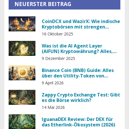
NEUERSTER BEITRAG
CoinDCX und WazirX: Wie indische
Kryptobörsen mit strengen
Regulierungen umgehen
16 Oktober 2025
Was ist die AI Agent Layer
(AIFUN) Kryptowährung? Alles,
was du wissen musst
9 Dezember 2025
Binance Coin (BNB) Guide: Alles
über den Utility-Token von
Binance
9 April 2026
Zappy Crypto Exchange Test: Gibt
es die Börse wirklich?
14 Mai 2026
IguanaDEX Review: Der DEX für
das Etherlink-Ökosystem (2026)